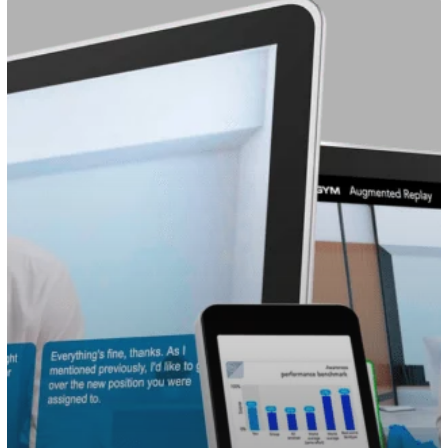
Simulateur
d’entretien
immersif
:
S’entraîner
pour
performer