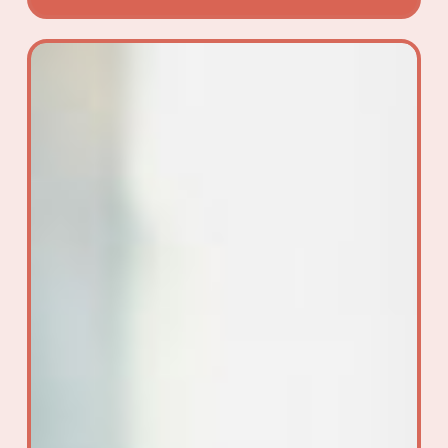
Digital
Learning
en
Formation
Professionnelle
:
Stop
aux
Formations
Qui
Endorment