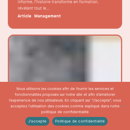
informe, l’histoire transforme en formation,
révélant tout le…
Article
Management
Le
management
collaboratif
n’est
pas
une
mode
RH.
C’est
Nous utilisons les cookies afin de fournir les services et
une
fonctionnalités proposés sur notre site et afin d’améliorer
nécessité
l’expérience de nos utilisateurs. En cliquant sur ”J’accepte”, vous
de
acceptez l’utilisation des cookies comme expliqué dans notre
survie.
politique de confidentialité
J'accepte
Politique de confidentialité