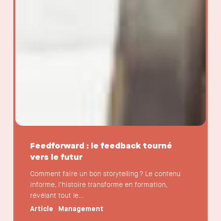
Feedforward : le feedback tourné
vers le futur
Comment faire un bon storytelling ? Le contenu
informe, l’histoire transforme en formation,
révélant tout le…
Article
Management