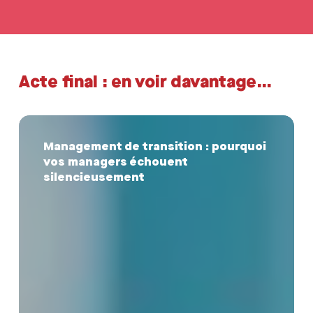
Acte final : en voir davantage…
Management
de
Management de transition : pourquoi
transition
vos managers échouent
:
pourquoi
silencieusement
vos
managers
échouent
silencieusement