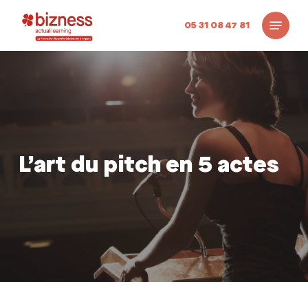
Skip
Menu
to
05 31 08 47 81
main
content
L’art du pitch en 5 actes