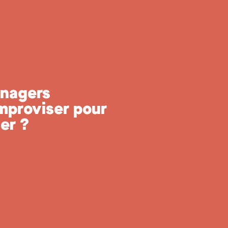
anagers
improviser pour
er ?