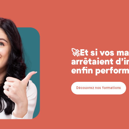
🚀Et si vos m
arrêtaient d’
enfin perform
Découvrez nos formations