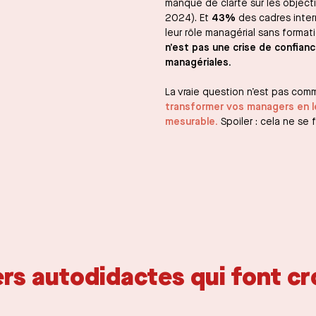
manque de clarté sur les objecti
2024). Et
43%
des cadres inte
leur rôle managérial sans form
n’est pas une crise de confian
managériales.
La vraie question n’est pas comm
transformer vos managers en le
mesurable.
Spoiler : cela ne se 
s autodidactes qui font cro