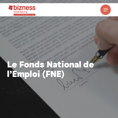
Skip
Menu
to
05 31 08 47 81
main
content
Le Fonds National de
l’Emploi (FNE)