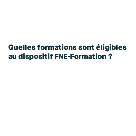
Les salariés, pour y prétendre, devront toutefois donner leur
accord par écrit. Enfin, la formation doit obligatoirement se
dérouler durant les jours non travaillés, c’est-à-dire pendant
les heures indemnisées au titre de l’activité partielle.
Quelles formations sont éligibles
au dispositif FNE-Formation ?
L’article L.6313-1 du Code du travail liste les différentes
actions de formation éligibles dans le cadre du dispositif
FNE.
Nous retrouvons ainsi :
les actions de formations certifiantes inscrites au
répertoire national des certifications professionnelles
(RNCP). Il peut s’agir d’un titre ou d’un diplôme à finalité
professionnelle, d’une qualification reconnue dans les