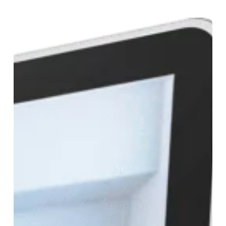
Simulateur
d’entretien
immersif
:
S’entraîner
pour
performer