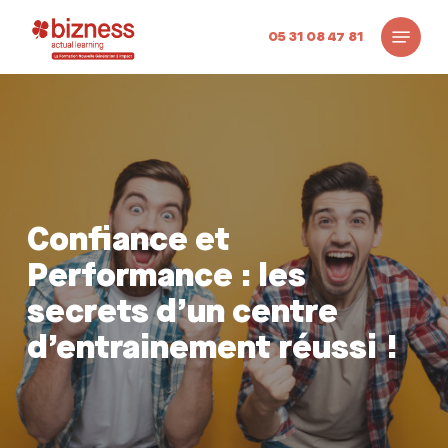
Skip
Menu
to
05 31 08 47 81
main
content
Confiance et
Performance : les
secrets d’un centre
d’entrainement réussi !