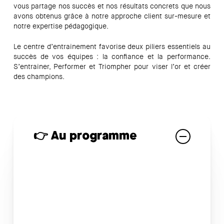
vous partage nos succès et nos résultats concrets que nous
avons obtenus grâce à notre approche client sur-mesure et
notre expertise pédagogique.
Le centre d’entrainement favorise deux piliers essentiels au
succès de vos équipes : la confiance et la performance.
S’entrainer, Performer et Triompher pour viser l’or et créer
des champions.
👉 Au programme
Pourquoi et comment s’entrainer ?
Nos cas clients ayant déployé un centre
d’entrainement dans leur organisation
Les mauvaises pratiques à ne surtout pas
reproduire !