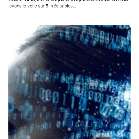
levons le voile sur 5 irrésistibles…
Digital
Learning
Nouvelle
Génération
:
un
impact
optimisé
pour
les
compétences
de
vos
collaborateurs