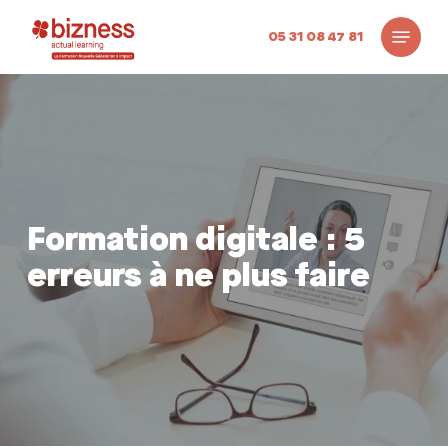
Skip
Menu
to
05 31 08 47 81
main
content
Formation digitale : 5
erreurs à ne plus faire