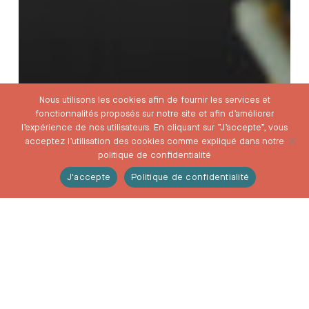
Nous utilisons les cookies afin de fournir les services et
fonctionnalités proposés sur notre site et afin d’améliorer
l’expérience de nos utilisateurs. En cliquant sur ”J’accepte”, vous
acceptez l’utilisation des cookies comme expliqué dans notre
politique de confidentialité
J'accepte
Politique de confidentialité