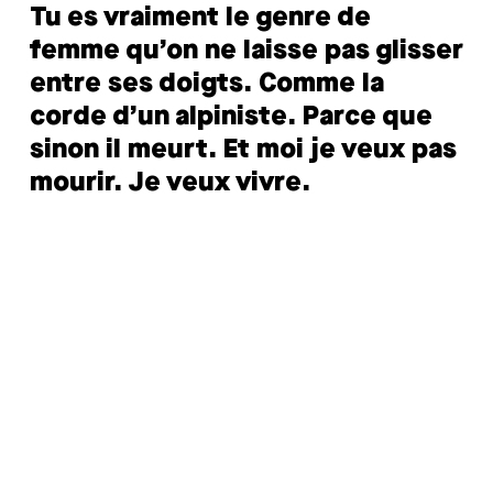
Tu es vraiment le genre de
femme qu’on ne laisse pas glisser
entre ses doigts. Comme la
corde d’un alpiniste. Parce que
sinon il meurt. Et moi je veux pas
mourir. Je veux vivre.
Un client se chouchoute pour qu’il ne vous file pas entre
les doigts. Il a besoin d’une équipe engagée, investie, et
positionnée au centre de votre stratégie relation client.
Plus vous prenez soin de vos équipes, plus vous attirez
de clients et fidélisez les clients existants. Le bon
équilibre est donc de fournir le meilleur du numérique
tout en établissant de véritables connexions humaines.