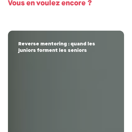
Vous en voulez encore ?
Reverse
mentoring
Reverse mentoring : quand les
:
juniors forment les seniors
quand
les
juniors
forment
les
seniors