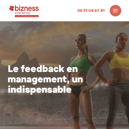
Skip
Menu
to
05 31 08 47 81
main
content
Le feedback en
management, un
indispensable