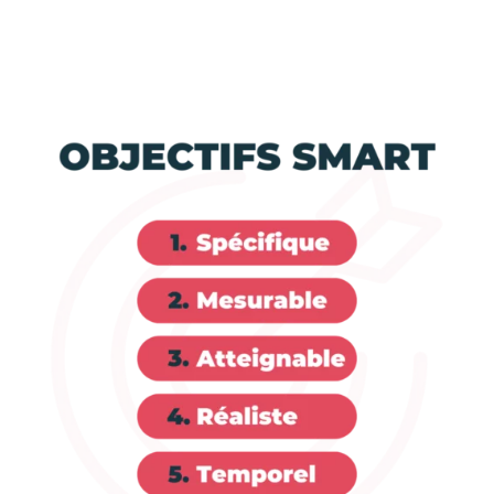
Kévin Meyer en août 2021)
Et vous ? Les objectifs que vous fixez à vos collaborateurs
sont-ils bien tous SMART ?